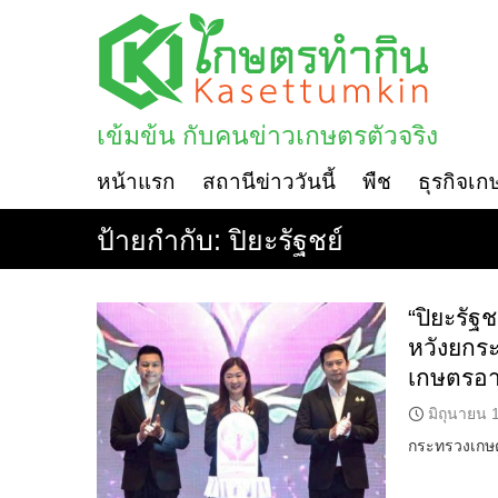
Skip
to
content
เข้มข้น กับคนข่าวเกษตรตัวจริง
หน้าแรก
สถานีข่าววันนี้
พืช
ธุรกิจเก
ป้ายกำกับ:
ปิยะรัฐชย์
“ปิยะรัฐ
หวังยกระ
เกษตรอาห
มิถุนายน 
กระทรวงเกษต