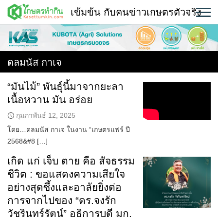
Skip
เข้มข้น กับคนข่าวเกษตรตัวจริง
to
content
พืช
หน้าแรก
ดลมนัส กาเจ
แวดวงเกษตร
“มันไม้” พันธุ์นี้มาจากยะลา
เนื้อหวาน มัน อร่อย
ใคร ทำอะไร ที่ไหน
กุมภาพันธ์ 12, 2025
สถานีข่าววันนี้
โดย…ดลมนัส กาเจ ในงาน “เกษตรแฟร์ ปี
2568&#8 […]
เกิด แก่ เจ็บ ตาย คือ สัจธรรม
ชีวิต : ขอแสดงความเสียใจ
อย่างสุดซึ้งและอาลัยยิ่งต่อ
การจากไปของ “ดร.จงรัก
วัชรินทร์รัตน์” อธิการบดี มก.