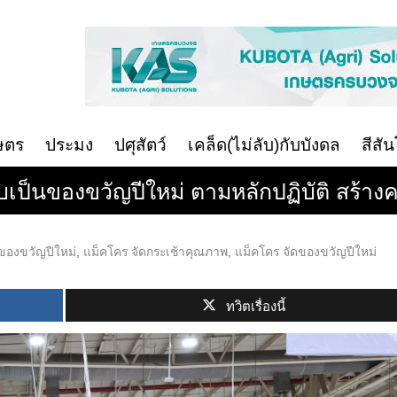
ษตร
ประมง
ปศุสัตว์
เคล็ด(ไม่ลับ)กับบังดล
สีสั
ป็นของขวัญปีใหม่ ตามหลักปฏิบัติ สร้างคว
ของขวัญปีใหม่
,
แม็คโคร จัดกระเช้าคุณภาพ
,
แม็คโคร จัดของขวัญปีใหม่
ทวิตเรื่องนี้