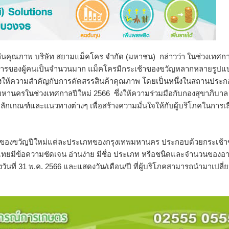
นคุณภาพ บริษัท สยามแม็คโคร จำกัด (มหาชน) กล่าวว่า ในช่วงเทศก
่ต้องการของผู้คนเป็นจำนวนมาก แม็คโครมีกระเช้าของขวัญหลากหลายรูป
ึงให้ความสำคัญกับการคัดสรรสินค้าคุณภาพ โดยเป็นหนึ่งในสถานประ
หานครในช่วงเทศกาลปีใหม่ 2566 ซึ่งให้ความร่วมมือกับกองสุขาภิบาล
กเกณฑ์และแนวทางต่างๆ เพื่อสร้างความมั่นใจให้กับผู้บริโภคในการเล
ของขวัญปีใหม่แต่ละประเภทของกรุงเทพมหานคร ประกอบด้วยกระเช้า
ยมีข้อความชัดเจน อ่านง่าย มีชื่อ ประเภท หรือชนิดและจำนวนของอ
ันที่ 31 พ.ค. 2566 และแสดงวัน/เดือน/ปี ที่ผู้บริโภคสามารถนำมาเปลี่