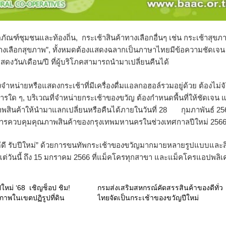
ฑ์ชุมชนและท้องถิ่น, กระเช้าสินค้าทางเลือกอื่นๆ เช่น กระเช้าสุขภ
ทางเลือกสุขภาพ”, ทั้งหมดต้องแสดงฉลากเป็นภาษาไทยมีข้อความชัดเจน
สดงวัน/เดือน/ปี ที่ผู้บริโภคสามารถนำมาเปลี่ยนคืนได้
หน่ายหรือแสดงกระเช้าที่มีเครื่องดื่มแอลกอฮอล์รวมอยู่ด้วย ต้องไม่จ
ารใด ๆ, บริเวณที่จำหน่ายกระเช้าของขวัญ ต้องกำหนดพื้นที่ให้ชัดเจน 
พสินค้าให้นำมาแลกเปลี่ยนหรือคืนได้ภายในวันที่ 28 กุมภาพันธ์ 25
การควบคุมคุณภาพสินค้าของกรุงเทพมหานครในช่วงเทศกาลปีใหม่ 2566
ิตดีดี รับปีใหม่” ด้วยการขนทัพกระเช้าของขวัญมากมายหลายรูปแบบและส
ต่วันนี้ ถึง 15 มกราคม 2566 ที่แม็คโครทุกสาขา และแม็คโครแอปพลิเค
ปีใหม่ ‘68 เชิญช็อป ชิม!
กรมส่งเสริมสหกรณ์คัดสรรสินค้าของดีทั่ว
ภาพในเขตปฏิรูปที่ดิน
ไทยจัดเป็นกระเช้าของขวัญปีใหม่