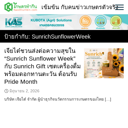
Skip
เข้มข้น กับคนข่าวเกษตรตัวจริง
to
content
พืช
หน้าแรก
ป้ายกำกับ:
SunrichSunflowerWeek
แวดวงเกษตร
เจียไต๋ชวนส่งต่อความสุขใน
“Sunrich Sunflower Week”
ใคร ทำอะไร ที่ไหน
กับ Sunrich Gift เซตเครื่องดื่ม
สถานีข่าววันนี้
พร้อมดอกทานตะวัน ต้อนรับ
Pride Month
มิถุนายน 2, 2026
บริษัท เจียไต๋ จำกัด ผู้นำธุรกิจนวัตกรรมการเกษตรของไทย […]