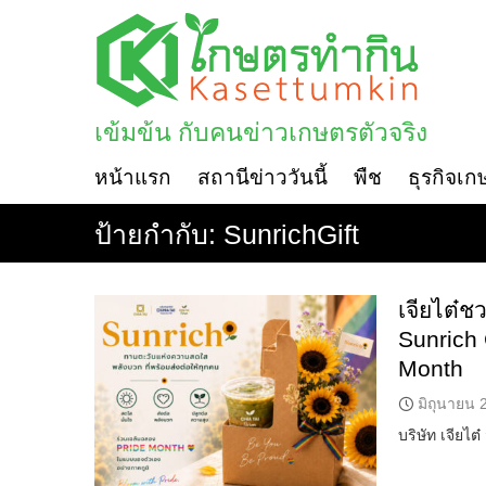
Skip
to
content
เข้มข้น กับคนข่าวเกษตรตัวจริง
หน้าแรก
สถานีข่าววันนี้
พืช
ธุรกิจเก
ป้ายกำกับ:
SunrichGift
เจียไต๋ช
Sunrich 
Month
มิถุนายน 
บริษัท เจียไ