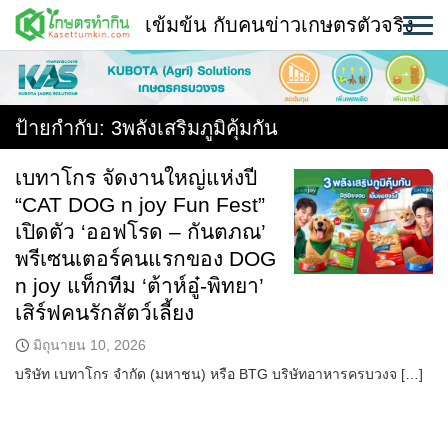
Skip
เข้มข้น กับคนข่าวเกษตรตัวจริง
to
content
พืช
หน้าแรก
ป้ายกำกับ:
3พลังเสริมภูมิคุ้มกัน
แวดวงเกษตร
เบทาโกร จัดงานใหญ่แห่งปี
“CAT DOG n joy Fun Fest”
ใคร ทำอะไร ที่ไหน
เปิดตัว ‘ออฟโรด – กันตภณ’
สถานีข่าววันนี้
พรีเซนเตอร์คนแรกของ DOG
n joy แท็กทีม ‘ต้าห์อู๋-พิทยา’
เสิร์ฟคนรักสัตว์เลี้ยง
มิถุนายน 10, 2026
บริษัท เบทาโกร จำกัด (มหาชน) หรือ BTG บริษัทอาหารครบวงจ […]