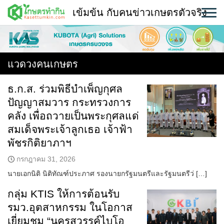
Skip
เข้มข้น กับคนข่าวเกษตรตัวจริง
to
content
พืช
หน้าแรก
แวดวงคนเกษตร
แวดวงเกษตร
ธ.ก.ส. ร่วมพิธีบำเพ็ญกุศล
ปัญญาสมวาร กระทรวงการ
ใคร ทำอะไร ที่ไหน
คลัง เพื่อถวายเป็นพระกุศลแด่
สถานีข่าววันนี้
สมเด็จพระเจ้าลูกเธอ เจ้าฟ้า
พัชรกิติยาภาฯ
กรกฎาคม 31, 2026
นายเอกนิติ นิติทัณฑ์ประภาศ รองนายกรัฐมนตรีและรัฐมนตรีว่ […]
กลุ่ม KTIS ให้การต้อนรับ
รมว.อุตสาหกรรม ในโอกาส
เยี่ยมชม “นครสวรรค์ไบโอ