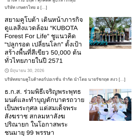
นางสาวธ ธฤตา ศุภศดิศ ผู้บริหารกลุ่ม
บริษัท เกษตรไทย อ […]
สยามคูโบต้า เดินหน้าภารกิจ
ดูแลสิ่งแวดล้อม “KUBOTA
Forest For Life” ชูแนวคิด
“ปลูกรอด เปลี่ยนโลก” ตั้งเป้า
สร้างพื้นที่สีเขียว 50,000 ต้น
ทั่วไทยภายในปี 2571
มิถุนายน 30, 2026
บริษัทสยามคูโบต้าคอร์ปอเรชั่น จำกัด นำโดย นายรัชกฤต สงว […]
ธ.ก.ส. ร่วมพิธีเจริญพระพุทธ
มนต์และทำบุญตักบาตรถวาย
เป็นพระกุศล แด่สมเด็จพระ
สังฆราช สกลมหาสังฆ
ปริณายก ในโอกาสพระ
ชนมายุ 99 พรรษา