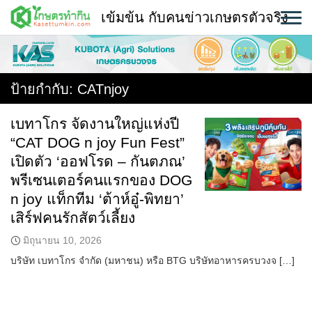
Skip
เข้มข้น กับคนข่าวเกษตรตัวจริง
to
content
พืช
หน้าแรก
ป้ายกำกับ:
CATnjoy
แวดวงเกษตร
เบทาโกร จัดงานใหญ่แห่งปี
“CAT DOG n joy Fun Fest”
ใคร ทำอะไร ที่ไหน
เปิดตัว ‘ออฟโรด – กันตภณ’
สถานีข่าววันนี้
พรีเซนเตอร์คนแรกของ DOG
n joy แท็กทีม ‘ต้าห์อู๋-พิทยา’
เสิร์ฟคนรักสัตว์เลี้ยง
มิถุนายน 10, 2026
บริษัท เบทาโกร จำกัด (มหาชน) หรือ BTG บริษัทอาหารครบวงจ […]