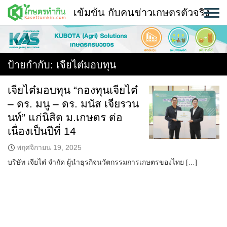
Skip
เข้มข้น กับคนข่าวเกษตรตัวจริง
to
content
พืช
หน้าแรก
ป้ายกำกับ:
เจียไต๋มอบทุน
แวดวงเกษตร
เจียไต๋มอบทุน “กองทุนเจียไต๋
– ดร. มนู – ดร. มนัส เจียรวน
ใคร ทำอะไร ที่ไหน
นท์” แก่นิสิต ม.เกษตร ต่อ
สถานีข่าววันนี้
เนื่องเป็นปีที่ 14
พฤศจิกายน 19, 2025
บริษัท เจียไต๋ จำกัด ผู้นำธุรกิจนวัตกรรมการเกษตรของไทย […]