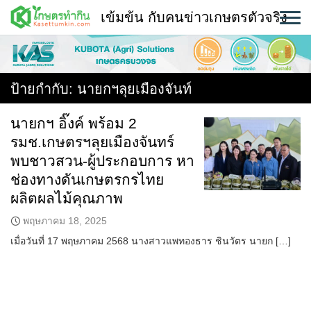
Skip
เข้มข้น กับคนข่าวเกษตรตัวจริง
to
content
พืช
หน้าแรก
ป้ายกำกับ:
นายกฯลุยเมืองจันท์
แวดวงเกษตร
นายกฯ อิ๊งค์ พร้อม 2
รมช.เกษตรฯลุยเมืองจันทร์
ใคร ทำอะไร ที่ไหน
พบชาวสวน-ผู้ประกอบการ หา
สถานีข่าววันนี้
ช่องทางดันเกษตรกรไทย
ผลิตผลไม้คุณภาพ
พฤษภาคม 18, 2025
เมื่อวันที่ 17 พฤษภาคม 2568 นางสาวแพทองธาร ชินวัตร นายก […]