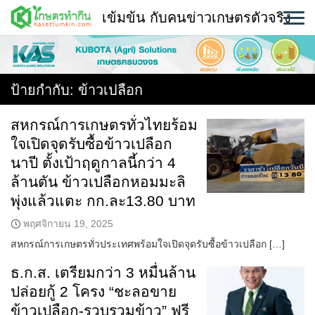
Skip
เข้มข้น กับคนข่าวเกษตรตัวจริง
to
content
พืช
หน้าแรก
ป้ายกำกับ:
ข้าวเปลือก
แวดวงเกษตร
สหกรณ์การเกษตรทั่วไทยร้อม
ใจเปิดจุดรับซื้อข้าวเปลือก
ใคร ทำอะไร ที่ไหน
นาปี ตั้งเป้าฤดูกาลนี้กว่า 4
สถานีข่าววันนี้
ล้านตัน ข้าวเปลือกหอมมะลิ
พุ่งแล้วแตะ กก.ละ13.80 บาท
พฤศจิกายน 19, 2025
สหกรณ์การเกษตรทั่วประเทศพร้อมใจเปิดจุดรับซื้อข้าวเปลือก […]
ธ.ก.ส. เตรียมกว่า 3 หมื่นล้าน
ปล่อยกู้ 2 โครง “ชะลอขาย
ข้าวเปลือก-รวบรวมข้าว” ฟรี