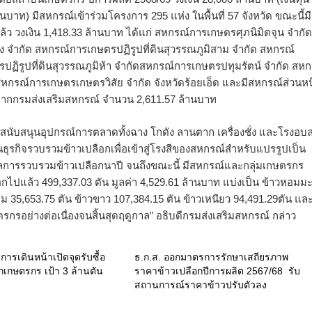
าท) มีสหกรณ์เข้าร่วมโครงการ 295 แห่ง ในพื้นที่ 57 จังหวัด ขณะนี้มี
 แล้ว วงเงิน 1,418.33 ล้านบาท ได้แก่ สหกรณ์การเกษตรศุภนิมิตจุน จำกัด
่ง จำกัด สหกรณ์การเกษตรปฏิรูปที่ดินสุวรรณภูมิสาม จำกัด สหกรณ์
รปฏิรูปที่ดินสุวรรณภูมิห้า จำกัดสหกรณ์การเกษตรปทุมรัตน์ จำกัด สห
หกรณ์การเกษตรเกษตรวิสัย จำกัด จังหวัดร้อยเอ็ด และมีสหกรณ์ส่วนหนึ
จากกรมส่งเสริมสหกรณ์ จำนวน 2,611.57 ล้านบาท
ารสนับสนุนอุปกรณ์การตลาดทั้งฉาง โกดัง ลานตาก เครื่องชั่ง และโรงอบ
ุรกิจรวบรวมข้าวเปลือกเพื่อเข้าสู่โรงสีของสหกรณ์สำหรับแปรรูปเป็น
งผลการรวบรวมข้าวเปลือกนาปี จนถึงขณะนี้ มีสหกรณ์และกลุ่มเกษตรกร
ลือกไปแล้ว 499,337.03 ตัน มูลค่า 4,529.61 ล้านบาท แบ่งเป็น ข้าวหอมมะ
ม 35,653.75 ตัน ข้าวขาว 107,384.15 ตัน ข้าวเหนียว 94,491.29ตัน แล
ษตรกรอย่างต่อเนื่องจนสิ้นสุดฤดูกาล” อธิบดีกรมส่งเสริมสหกรณ์ กล่าว
ารเดินหน้าเปิดจุดรับซื้อ
ธ.ก.ส. ออกมาตรการรักษาเสถียรภาพ
กเกษตรกร เป้า 3 ล้านตัน
ราคาข้าวเปลือกปีการผลิต 2567/68 รับ
สถานการณ์ราคาข้าวปรับตัวลง