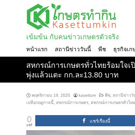
Skip
to
content
เข้มข้น กับคนข่าวเกษตรตัวจริง
หน้าแรก
สถานีข่าววันนี้
พืช
ธุรกิจเก
สหกรณ์การเกษตรทั่วไทยร้อมใจเปิดจ
พุ่งแล้วแตะ กก.ละ13.80 บาท
พฤศจิกายน 19, 2025
kasettum
พืช
,
สถานีข่าววัน
เปลือกฤดูกาลนี้
,
สหกรณ์การเกษตร
,
สหกรณ์การเกษตรทั่วไท
0
แชร์เรื่องนี้
แชร์