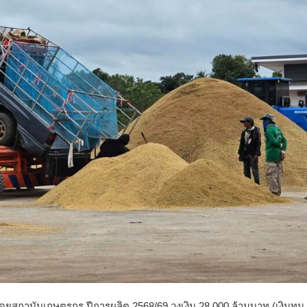
มโดยสถาบันเกษตรกร ปีการผลิต 2568/69 วงเงิน 28,000 ล้านบาท (เงินทุน