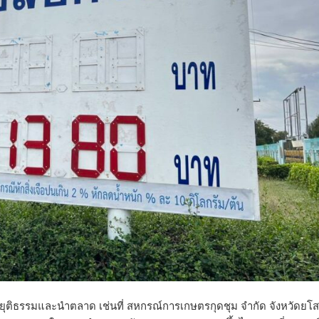
คายุติธรรมและนำตลาด เช่นที่ สหกรณ์การเกษตรกุดชุม จำกัด จังหวัดยโ