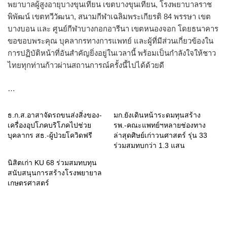
พยาบาลผู้สูงอายุบางขุนเทียน เขตบางขุนเทียน, โรงพยาบาลราช
พิพัฒน์ เขตทวีวัฒนา, สนามกีฬาเฉลิมพระเกียรติ 84 พรรษา เขต
บางบอน และ ศูนย์กีฬาบางกอกอารีนา เขตหนองจอก โดยธนาคาร
ขอขอบพระคุณ บุคลากรทางการแพทย์ และผู้ที่มีส่วนเกี่ยวข้องใน
การปฏิบัติหน้าที่อันสำคัญยิ่งอยู่ในเวลานี้ พร้อมเป็นกำลังใจให้ชาว
ไทยทุกท่านก้าวผ่านสถานการณ์ครั้งนี้ไปได้ด้วยดี
…
ธ.ก.ส.อาสาจัดรถขนส่งสิ่งของ-
มก.ยังเดินหน้าระดมทุนสร้าง
เครื่องอุปโภคบริโภคไปช่วย
รพ.-คณะแพทย์ฯหลายช่องทาง
บุคลากร สธ.-ผู้ป่วยโควิดฟรี
ล่าสุดศิษย์เก่าวนศาสตร์ รุ่น 33
ร่วมสมทบกว่า 1.3 แสน
นิสิตเก่า KU 68 ร่วมสมทบทุน
สนับสนุนการสร้างโรงพยายาล
เกษตรศาสตร์