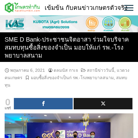
Skip
เข้มข้น กับคนข่าวเกษตรตัวจริง
to
content
พืช
หน้าแรก
SME D Bank-ประชาชนจิตอาสา ร่วมใจบริจาค
สมทบทุนซื้อสิ่งของจำเป็น มอบให้แก่ รพ.-โรง
แวดวงเกษตร
พยาบาลสนาม
ใคร ทำอะไร ที่ไหน
พฤษภาคม 6, 2021
ดลมนัส กาเจ
สถานีข่าววันนี้
,
แวดวง
คนเกษตร
มอบซื้อสิ่งของจำเป็นก่ รพ.-โรงพยาบาลสนาม
,
สมทบ
สถานีข่าววันนี้
ทุน
0
แชร์