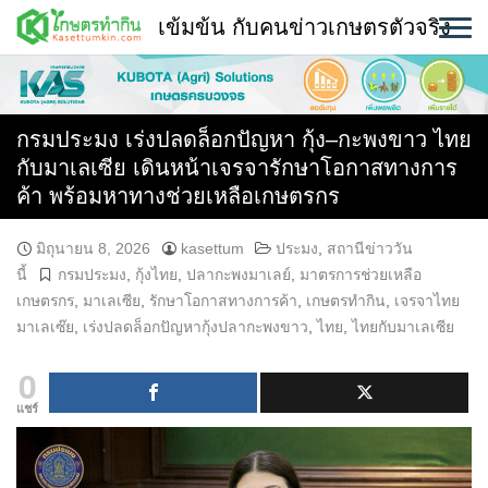
Skip
เข้มข้น กับคนข่าวเกษตรตัวจริง
to
content
พืช
หน้าแรก
กรมประมง เร่งปลดล็อกปัญหา กุ้ง–กะพงขาว ไทย
กับมาเลเซีย เดินหน้าเจรจารักษาโอกาสทางการ
แวดวงเกษตร
ค้า พร้อมหาทางช่วยเหลือเกษตรกร
ใคร ทำอะไร ที่ไหน
มิถุนายน 8, 2026
kasettum
ประมง
,
สถานีข่าววัน
นี้
กรมประมง
,
กุ้งไทย
,
ปลากะพงมาเลย์
,
มาตรการช่วยเหลือ
สถานีข่าววันนี้
เกษตรกร
,
มาเลเซีย
,
รักษาโอกาสทางการค้า
,
เกษตรทำกิน
,
เจรจาไทย
มาเลเซ๊ย
,
เร่งปลดล็อกปัญหากุ้งปลากะพงขาว
,
ไทย
,
ไทยกับมาเลเซีย
0
แชร์