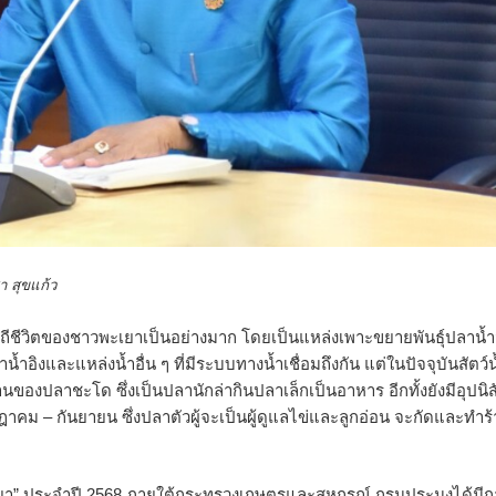
้ว
อวิถีชีวิตของชาวพะเยาเป็นอย่างมาก โดยเป็นแหล่งเพาะขยายพันธุ์ปลาน้ำจ
งและแหล่งน้ำอื่น ๆ ที่มีระบบทางน้ำเชื่อมถึงกัน แต่ในปัจจุบันสัตว์
ปลาชะโด ซึ่งเป็นปลานักล่ากินปลาเล็กเป็นอาหาร อีกทั้งยังมีอุปนิส
ฎาคม – กันยายน ซึ่งปลาตัวผู้จะเป็นผู้ดูแลไข่และลูกอ่อน จะกัดและทำร
พะเยา” ประจำปี 2568 ภายใต้กระทรวงเกษตรและสหกรณ์ กรมประมงได้มีก