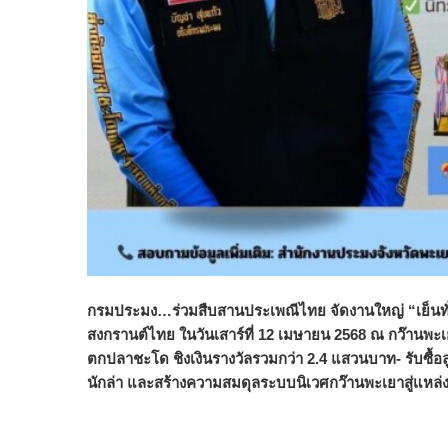
กรมประมง…ร่วมสืบสานประเพณีไทย จัดงานใหญ่ “เย็นทั่ว
สงกรานต์ไทย ในวันเสาร์ที่ 12 เมษายน 2568 ณ กว๊านพะเยา
ตกปลาชะโด ชิงเงินรางวัลรวมกว่า 2.4 แสวนบาท- รับซื้
นักล่า และสร้างความสมดุลระบบนิเวศกว๊านพะเยาสู่แหล่งอ