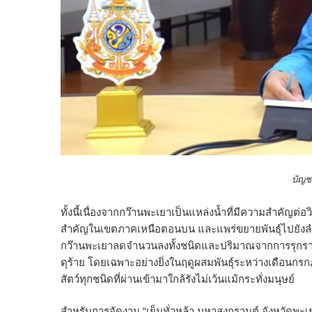
บัญชา สุขแก
ทั้งนี้เนื่องจากกว๊านพะเยาเป็นแหล่งน้ำที่มีความสำคัญต่
สำคัญในเขตภาคเหนือตอนบน และแพร่ขยายพันธุ์ไปยังลำน้ำอิ
กว๊านพะเยาลดจำนวนลงทั้งชนิดและปริมาณจากการรุกรานของ
ดุร้าย โดยเฉพาะอย่างยิ่งในฤดูผสมพันธุ์ระหว่างเดือนกรก
สัตว์ทุกชนิดที่ผ่านเข้ามาใกล้รังไม่เว้นแม้กระทั่งมนุษย์
สำหรับการจัดงาน “เย็นทั่วหล้า มหาสงกรานต์ จังหวัด