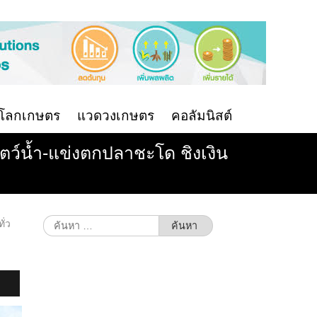
นโลกเกษตร
แวดวงเกษตร
คอลัมนิสต์
สัตว์น้ำ-แข่งตกปลาชะโด ชิงเงิน
ค้นหา
ั่ว
สำหรับ: