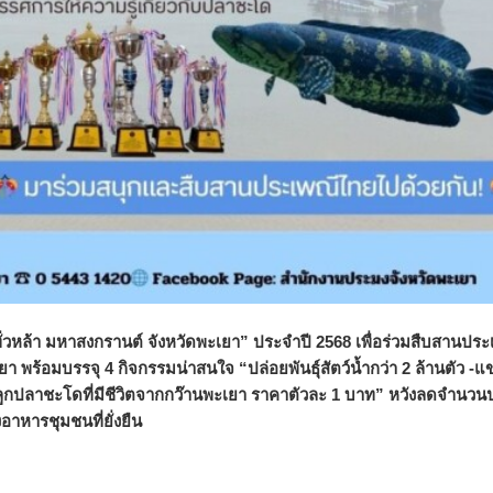
หล้า มหาสงกรานต์ จังหวัดพะเยา” ประจำปี 2568 เพื่อร่วมสืบสานประ
 พร้อมบรรจุ 4 กิจกรรมน่าสนใจ “ปล่อยพันธุ์สัตว์น้ำกว่า 2 ล้านตัว -แข
อลูกปลาชะโดที่มีชีวิตจากกว๊านพะเยา ราคาตัวละ 1 บาท” หวังลดจำนวน
าหารชุมชนที่ยั่งยืน