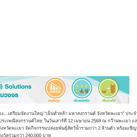
ง…เตรียมจัดงานใหญ่ “เย็นทั่วหล้า มหาสงกรานต์ จังหวัดพะเยา” ประจ
ระเพณีสงกรานต์ไทย ในวันเสาร์ที่ 12 เมษายน 2568 ณ กว๊านพะเยา แ
วัดพะเยา จัดกิจกรรมปล่อยพันธุ์สัตว์น้ำรวมกว่า 2 ล้านตัว พร้อมเชิ
างวัลรวมกว่า 240,000 บาท