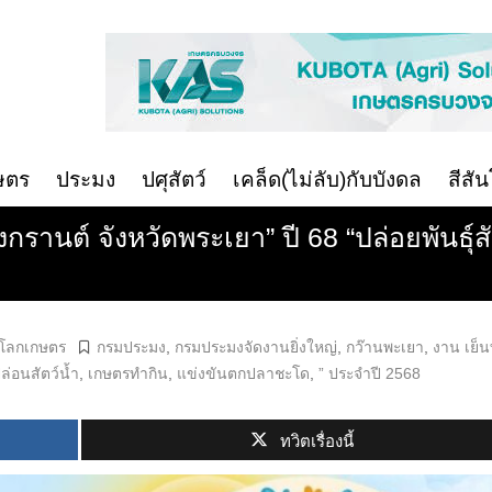
ษตร
ประมง
ปศุสัตว์
เคล็ด(ไม่ลับ)กับบังดล
สีสั
สงกรานต์ จังหวัดพระเยา” ปี 68 “ปล่อยพันธุ์
นโลกเกษตร
กรมประมง
,
กรมประมงจัดงานยิ่งใหญ่
,
กว๊านพะเยา
,
งาน เย็นท
ล่อนสัตว์น้ำ
,
เกษตรทำกิน
,
แข่งขันตกปลาชะโด
,
” ประจำปี 2568
ทวิตเรื่องนี้