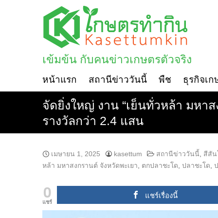
Skip
to
content
เข้มข้น กับคนข่าวเกษตรตัวจริง
หน้าแรก
สถานีข่าววันนี้
พืช
ธุรกิจเก
จัดยิ่งใหญ่ งาน “เย็นทั่วหล้า มหา
รางวัลกว่า 2.4 แสน
เมษายน 1, 2025
kasettum
สถานีข่าววันนี้
,
สีสั
หล้า มหาสงกรานต์ จังหวัดพะเยา
,
ตกปลาชะโด
,
ปลาชะโด
,
ป
0
แชร์เรื่องนี้
แชร์