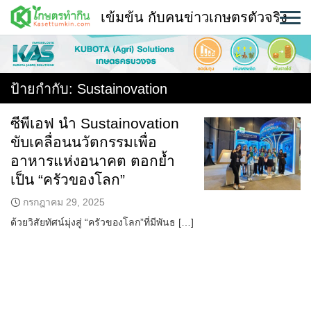
Skip
เข้มข้น กับคนข่าวเกษตรตัวจริง
to
content
พืช
หน้าแรก
ป้ายกำกับ:
Sustainovation
แวดวงเกษตร
ซีพีเอฟ นำ Sustainovation
ขับเคลื่อนนวัตกรรมเพื่อ
ใคร ทำอะไร ที่ไหน
อาหารแห่งอนาคต ตอกย้ำ
สถานีข่าววันนี้
เป็น “ครัวของโลก”
กรกฎาคม 29, 2025
ด้วยวิสัยทัศน์มุ่งสู่ “ครัวของโลก”ที่มีพันธ […]