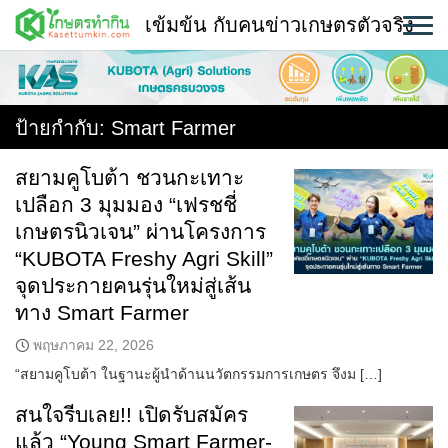
Skip
เข้มข้น กับคนข่าวเกษตรตัวจริง
to
content
พืช
หน้าแรก
ป้ายกำกับ:
Smart Farmer
แวดวงเกษตร
สยามคูโบต้า ชวนกะเทาะ
เปลือก 3 มุมมอง “เฟรชชี่
ใคร ทำอะไร ที่ไหน
เกษตรนิวเจน” ผ่านโครงการ
สถานีข่าววันนี้
“KUBOTA Freshy Agri Skill”
จุดประกายคนรุ่นใหม่สู่เส้น
ทาง Smart Farmer
พฤษภาคม 22, 2026
“สยามคูโบต้า ในฐานะผู้นำด้านนวัตกรรมการเกษตร จึงม […]
สนใจรีบเลย!! เปิดรับสมัคร
แล้ว “Young Smart Farmer-