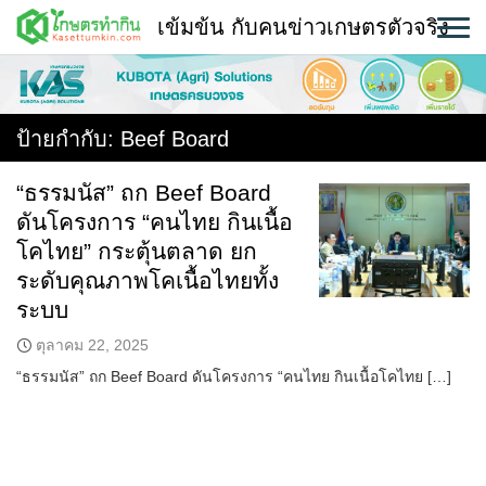
Skip
เข้มข้น กับคนข่าวเกษตรตัวจริง
to
content
พืช
หน้าแรก
ป้ายกำกับ:
Beef Board
แวดวงเกษตร
“ธรรมนัส” ถก Beef Board
ดันโครงการ “คนไทย กินเนื้อ
ใคร ทำอะไร ที่ไหน
โคไทย” กระตุ้นตลาด ยก
สถานีข่าววันนี้
ระดับคุณภาพโคเนื้อไทยทั้ง
ระบบ
ตุลาคม 22, 2025
“ธรรมนัส” ถก Beef Board ดันโครงการ “คนไทย กินเนื้อโคไทย […]