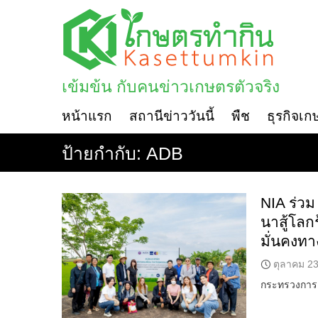
Skip
to
content
เข้มข้น กับคนข่าวเกษตรตัวจริง
หน้าแรก
สถานีข่าววันนี้
พืช
ธุรกิจเก
ป้ายกำกับ:
ADB
NIA ร่ว
นาสู้โลก
มั่นคงท
ตุลาคม 23
กระทรวงการอ