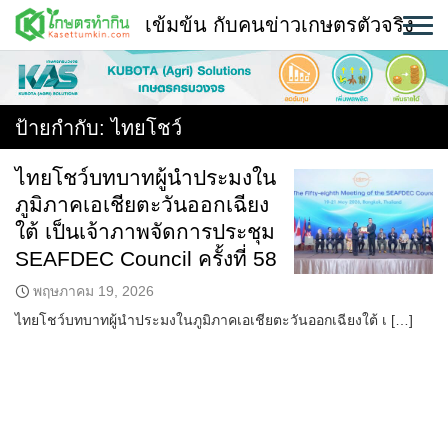
Skip
เข้มข้น กับคนข่าวเกษตรตัวจริง
to
content
พืช
หน้าแรก
ป้ายกำกับ:
ไทยโชว์
แวดวงเกษตร
ไทยโชว์บทบาทผู้นำประมงใน
ภูมิภาคเอเชียตะวันออกเฉียง
ใคร ทำอะไร ที่ไหน
ใต้ เป็นเจ้าภาพจัดการประชุม
สถานีข่าววันนี้
SEAFDEC Council ครั้งที่ 58
พฤษภาคม 19, 2026
ไทยโชว์บทบาทผู้นำประมงในภูมิภาคเอเชียตะวันออกเฉียงใต้ เ […]