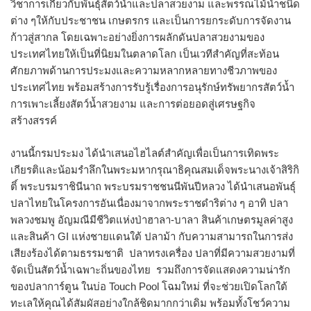
วิชาการเกี่ยวกับพันธุ์สัตว์น้ำและปลาสวยงาม และพรรณไม้น้ำชนิด
ต่าง ๆให้กับประชาชน เกษตรกร และเป็นการยกระดับการจัดงาน
ก้าวสู่สากล โดยเฉพาะอย่างยิ่งการผลักดันปลาสวยงามของ
ประเทศไทยให้เป็นที่นิยมในตลาดโลก เป็นเวทีสำคัญที่สะท้อน
ศักยภาพด้านการประมงและความหลากหลายทางชีวภาพของ
ประเทศไทย พร้อมสร้างการรับรู้เรื่องการอนุรักษ์ทรัพยากรสัตว์น้ำ
การเพาะเลี้ยงสัตว์น้ำสวยงาม และการต่อยอดสู่เศรษฐกิจ
สร้างสรรค์
งานนี้กรมประมง ได้นำเสนอไฮไลต์สำคัญเพื่อเป็นการเทิดพระ
เกียรติและน้อมรำลึกในพระมหากรุณาธิคุณสมเด็จพระนางเจ้าสิริกิ
ติ์ พระบรมราชินีนาถ พระบรมราชชนนีพันปีหลวง ได้นำเสนอพันธุ์
ปลาไทยในโครงการอันเนื่องมาจากพระราชดำริต่าง ๆ อาทิ ปลา
พลวงชมพู อัญมณีมีชีวิตแห่งป่าฮาลา-บาลา สินค้าเกษตรมูลค่าสูง
และสินค้า GI แห่งชายแดนใต้ ปลาม้า กับความสามารถในการส่ง
เสียงร้องได้ตามธรรมชาติ ปลาทรงเครื่อง ปลาที่มีความสวยงามที่
จัดเป็นสัตว์น้ำเฉพาะถิ่นของไทย รวมถึงการจัดแสดงความน่ารัก
ของปลาการ์ตูน ในบ่อ Touch Pool โฉมใหม่ ที่จะช่วยเปิดโลกใต้
ทะเลให้คุณได้สัมผัสอย่างใกล้ชิดมากกว่าเดิม พร้อมทั้งโชว์ความ