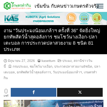
Skip
เข้มข้น กับคนข่าวเกษตรตัวจริง
to
content
พืช
หน้าแรก
งาน “วันประมงน้อมเกล้าฯ ครั้งที่ 36” จัดยิ่งใหญ่
ยกทัพสัตว์น้ำสุดอลังการ ชมโชว์นางเงือก-ปลา
แวดวงเกษตร
เตะบอล การประกวดปลาสวยงาม 8 ชนิด 81
ประเภท
ใคร ทำอะไร ที่ไหน
สถานีข่าววันนี้
มิถุนายน 27, 2026
kasettum
ประมง
,
สถานีข่าววัน
นี้
กรมประมง
,
ชมโชว์นางเงือก
,
ประกวดปลาสวยงาม8ชนิด
,
ปลา
เตะบอล
,
ยกทัพสัตว์น้ำสุดอลังการ
,
วันประมงน้อมเกล้าฯ
,
เกษตรทำ
กิน
0
แชร์