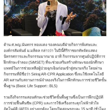
ด้าน ศ.พญ.นันทกร ทองแตง รองคณบดีฝ่ายกิจการพิเศษและ
องค์กรสัมพันธ์ ม.มหิดล กล่าวว่า ในปีนี้ศิริราชยกทัพจัดแสดง
นิทรรศการและกิจกรรมมากมาย อาทิ กิจกรรมจากศูนย์ปฏิบัติการ
ฝึกทักษะจำลอง (SiMSET) ที่จะช่วยเสริมสร้างทักษะของนักศึกษา
แพทย์ในการช่วยเหลือผู้ป่วยฉุกเฉินก่อนเข้าสู่สนามจริง โดยผ่าน
กิจกรรมที่มีชื่อว่า Siriraj AR-CPR Application ซึ่งจะใช้เทคโนโลยี
AR ผสานกับสถานการณ์จำลองจริงในการฝึกทักษะการช่วยชีวิตขั้น
พื้นฐาน (Basic Life Support : BLS)
รวมถึงกิจกรรมสอนทักษะช่วยชีวิตขั้นพื้นฐานซึ่งเป็นการฝึกปฏิบัติ
การช่วยฟื้นคืนชีพ (CPR) และการใช้เครื่องกระตุกไฟฟ้าหัวใจ
อัตโนมัติ (AED) อย่างถูกต้อง โดยเปิดสอนรอบละ 15 นาที (ชั่วโมง