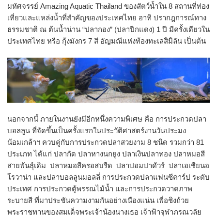
มหัศจรรย์ Amazing Aquatic Thailand ของสัตว์น้ำใน 8 สถานที่ท่อง
เที่ยวและแหล่งน้ำที่สำคัญของประเทศไทย อาทิ ปรากฎการณ์ทาง
ธรรมชาติ ณ ต้นน้ำน่าน “ปลากอง” (ปลาปีกแดง) 1 ปี มีครั้งเดียวใน
ประเทศไทย หรือ กุ้งมังกร 7 สี อัญมณีแห่งท้องทะเลสิมิลัน เป็นต้น
นอกจากนี้ ภายในงานยังมีอีกหนึ่งความพิเศษ คือ การประกวดปลา
บอลลูน ที่จัดขึ้นเป็นครั้งแรกในประวัติศาสตร์งานวันประมง
น้อมเกล้าฯ ควบคู่กับการประกวดปลาสวยงาม 8 ชนิด รวมกว่า 81
ประเภท ได้แก่ ปลากัด ปลาหางนกยูง ปลาเงินปลาทอง ปลาหมอสี
สายพันธุ์เดิม ปลาหมอสีครอสบรีด ปลาปอมปาดัวร์ ปลาเอเชียนอ
โรวาน่า และปลาบอลลูนมอลลี่ การประกวดปลาแฟนซีคาร์ป ระดับ
ประเทศ การประกวดตู้พรรณไม้น้ำ และการประกวดวาดภาพ
ระบายสี ที่มาประชันความงามกันอย่างเนืองแน่น เพื่อชิงถ้วย
พระราชทานของสมเด็จพระเจ้าน้องนางเธอ เจ้าฟ้าจุฬาภรณวลัย