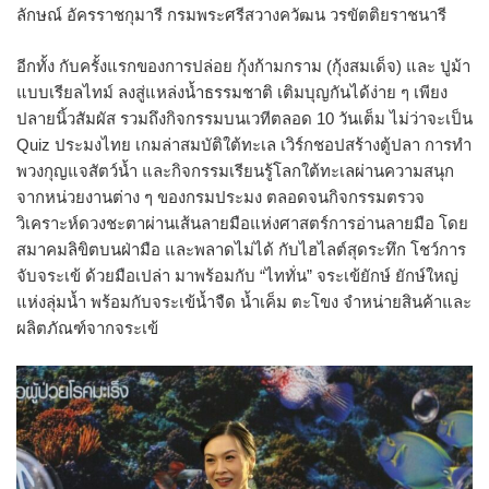
ลักษณ์ อัครราชกุมารี กรมพระศรีสวางควัฒน วรขัตติยราชนารี
อีกทั้ง กับครั้งแรกของการปล่อย กุ้งก้ามกราม (กุ้งสมเด็จ) และ ปูม้า
แบบเรียลไทม์ ลงสู่แหล่งน้ำธรรมชาติ เติมบุญกันได้ง่าย ๆ เพียง
ปลายนิ้วสัมผัส รวมถึงกิจกรรมบนเวทีตลอด 10 วันเต็ม ไม่ว่าจะเป็น
Quiz ประมงไทย เกมล่าสมบัติใต้ทะเล เวิร์กชอปสร้างตู้ปลา การทำ
พวงกุญแจสัตว์น้ำ และกิจกรรมเรียนรู้โลกใต้ทะเลผ่านความสนุก
จากหน่วยงานต่าง ๆ ของกรมประมง ตลอดจนกิจกรรมตรวจ
วิเคราะห์ดวงชะตาผ่านเส้นลายมือแห่งศาสตร์การอ่านลายมือ โดย
สมาคมลิขิตบนฝ่ามือ และพลาดไม่ได้ กับไฮไลต์สุดระทึก โชว์การ
จับจระเข้ ด้วยมือเปล่า มาพร้อมกับ “ไททั่น” จระเข้ยักษ์ ยักษ์ใหญ่
แห่งลุ่มน้ำ พร้อมกับจระเข้น้ำจืด น้ำเค็ม ตะโขง จำหน่ายสินค้าและ
ผลิตภัณฑ์จากจระเข้