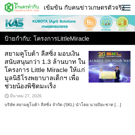
Skip
เข้มข้น กับคนข่าวเกษตรตัวจริง
to
content
พืช
หน้าแรก
ป้ายกำกับ:
โครงการLittleMiracle
แวดวงเกษตร
สยามคูโบต้า ลีสซิ่ง มอบเงิน
สนับสนุนกว่า 1.3 ล้านบาท ใน
ใคร ทำอะไร ที่ไหน
โครงการ Little Miracle ให้แก่
สถานีข่าววันนี้
มูลนิธิโรงพยาบาลเด็กฯ เพื่อ
ช่วยน้องพิชิตมะเร็ง
มีนาคม 27, 2026
บริษัท สยามคูโบต้า ลีสซิ่ง จำกัด (SKL) นำโดย นายปิยะชาต […]