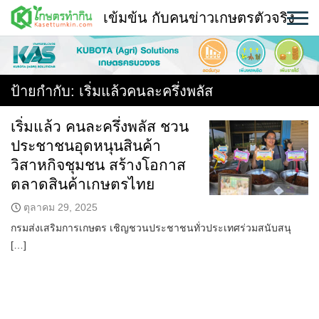
Skip
เข้มข้น กับคนข่าวเกษตรตัวจริง
to
content
พืช
หน้าแรก
ป้ายกำกับ:
เริ่มแล้วคนละครึ่งพลัส
แวดวงเกษตร
เริ่มแล้ว คนละครึ่งพลัส ชวน
ประชาชนอุดหนุนสินค้า
ใคร ทำอะไร ที่ไหน
วิสาหกิจชุมชน สร้างโอกาส
สถานีข่าววันนี้
ตลาดสินค้าเกษตรไทย
ตุลาคม 29, 2025
กรมส่งเสริมการเกษตร เชิญชวนประชาชนทั่วประเทศร่วมสนับสนุ
[…]