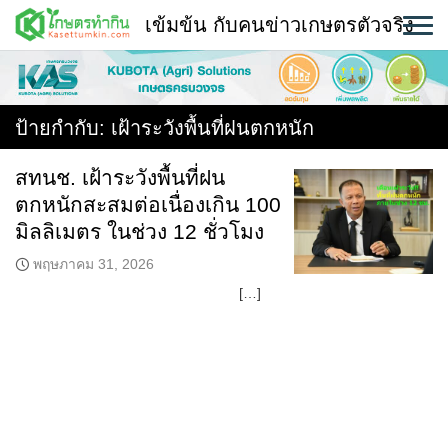
Skip
เข้มข้น กับคนข่าวเกษตรตัวจริง
to
content
พืช
หน้าแรก
ป้ายกำกับ:
เฝ้าระวังพื้นที่ฝนตกหนัก
แวดวงเกษตร
สทนช. เฝ้าระวังพื้นที่ฝน
ตกหนักสะสมต่อเนื่องเกิน 100
ใคร ทำอะไร ที่ไหน
มิลลิเมตร ในช่วง 12 ชั่วโมง
สถานีข่าววันนี้
พฤษภาคม 31, 2026
[…]