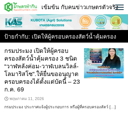
Skip
เข้มข้น กับคนข่าวเกษตรตัวจริง
to
content
พืช
หน้าแรก
ป้ายกำกับ:
เปิดให้ผู้ครอบครองสัตว์น้ำคุ้มครอง
แวดวงเกษตร
กรมประมง เปิดให้ผู้ครอบ
ครองสัตว์น้ำคุ้มครอง 3 ชนิด
ใคร ทำอะไร ที่ไหน
“วาฬหลังค่อม-วาฬเบลนวิลล์-
สถานีข่าววันนี้
โลมาริสโซ”.ให้ยื่นขออนุญาต
ครอบครองได้ตั้งแต่บัดนี้ – 23
ก.ค. 69
พฤษภาคม 11, 2026
กรมประมง ประกาศแจ้งผู้ประกอบการ หรือผู้ที่ครอบครองสัตว์ […]