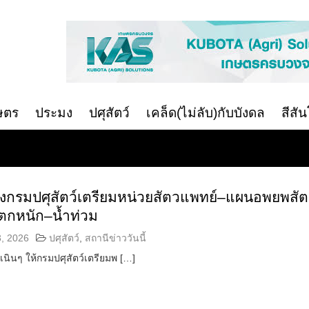
ษตร
ประมง
ปศุสัตว์
เคล็ด(ไม่ลับ)กับบังดล
สีสั
 สั่งกรมปศุสัตว์เตรียมหน่วยสัตวแพทย์–แผนอพยพสัต
นตกหนัก–น้ำท่วม
3, 2026
ปศุสัตว์
,
สถานีข่าววันนี้
แต่เนินๆ ให้กรมปศุสัตว์เตรียมพ […]