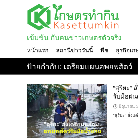
Skip
to
content
เข้มข้น กับคนข่าวเกษตรตัวจริง
หน้าแรก
สถานีข่าววันนี้
พืช
ธุรกิจเก
ป้ายกำกับ:
เตรียมแผนอพยพสัตว์
“สุริยะ”
รับมือฝ
มิถุนายน 
“สุริยะ” สั่ง