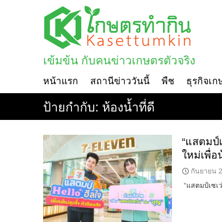
Skip
to
content
เข้มข้น กับคนข่าวเกษตรตัวจริง
หน้าแรก
สถานีข่าววันนี้
พืช
ธุรกิจเก
ป้ายกำกับ:
ห้องน้ำที่ดี
“แสตมป์เ
ใหม่เพื่อ
กันยายน 2
“แสตมป์เซเว่