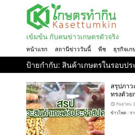
Skip
to
content
เข้มข้น กับคนข่าวเกษตรตัวจริง
หน้าแรก
สถานีข่าววันนี้
พืช
ธุรกิจเก
ป้ายกำกับ:
สินค้าเกษตรในรอบประ
สรุปภาว
ทรงตัวย
กันยายน 1
ข้าวโพด : ร