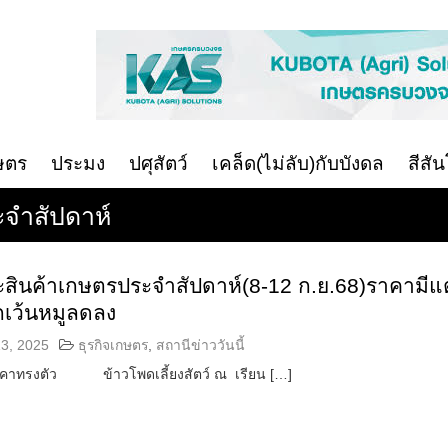
ษตร
ประมง
ปศุสัตว์
เคล็ด(ไม่ลับ)กับบังดล
สีสั
จำสัปดาห์
ะสินค้าเกษตรประจำสัปดาห์(8-12 ก.ย.68)ราคามีแต
กเว้นหมูลดลง
3, 2025
ธุรกิจเกษตร
,
สถานีข่าววันนี้
าคาทรงตัว ข้าวโพดเลี้ยงสัตว์ ณ เรียน […]