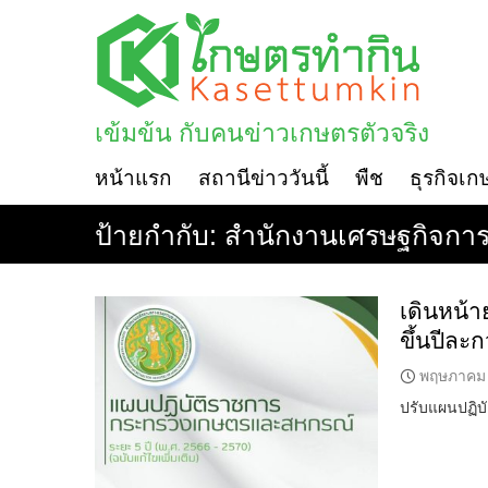
Skip
to
content
เข้มข้น กับคนข่าวเกษตรตัวจริง
หน้าแรก
สถานีข่าววันนี้
พืช
ธุรกิจเก
ป้ายกำกับ:
สำนักงานเศรษฐกิจกา
เดินหน้า
ขึ้นปีละ
พฤษภาคม 
ปรับแผนปฏิบั