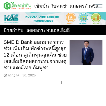
Skip
เข้มข้น กับคนข่าวเกษตรตัวจริง
to
content
พืช
หน้าแรก
ป้ายกำกับ:
ลดผลกระทบเอสเอ็มอี
แวดวงเกษตร
SME D Bank ออกมาตรการ
ช่วยเพิ่มเติม พักชำระหนี้สูงสุด
ใคร ทำอะไร ที่ไหน
12 เดือน คู่เติมทุนฉุกเฉิน ช่วย
สถานีข่าววันนี้
เอสเอ็มอีลดผลกระทบจากเหตุ
ชายแดนไทย-กัมพูชา
กรกฎาคม 30, 2025
[…]