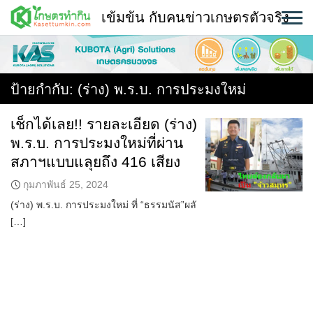
Skip
เข้มข้น กับคนข่าวเกษตรตัวจริง
to
content
พืช
หน้าแรก
ป้ายกำกับ:
(ร่าง) พ.ร.บ. การประมงใหม่
แวดวงเกษตร
เช็กได้เลย!! รายละเอียด (ร่าง)
พ.ร.บ. การประมงใหม่ที่ผ่าน
ใคร ทำอะไร ที่ไหน
สภาฯแบบแลุยถึง 416 เสียง
สถานีข่าววันนี้
กุมภาพันธ์ 25, 2024
(ร่าง) พ.ร.บ. การประมงใหม่ ที่ “ธรรมนัส”ผลั
[…]