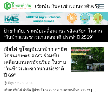
Skip
เข้มข้น กับคนข่าวเกษตรตัวจริง
to
content
พืช
หน้าแรก
ป้ายกำกับ:
ร่วมขับเคลื่อนเกษตรอัจฉริยะ ในงาน
“วันข้าวและชาวนาแห่งชาติ ประจำปี 2569”
แวดวงเกษตร
เจียไต๋ ชูโซลูชันนาข้าว สาธิต
ใคร ทำอะไร ที่ไหน
โดรนเกษตร XAG ร่วมขับ
สถานีข่าววันนี้
เคลื่อนเกษตรอัจฉริยะ ในงาน
“วันข้าวและชาวนาแห่งชาติ
ปี 69”
มิถุนายน 8, 2026
บริษัท เจียไต๋ จำกัด ผู้นำนวัตกรรมการเกษตรของไทย ร่วมงา […]