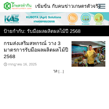
Skip
เข้มข้น กับคนข่าวเกษตรตัวจริง
to
content
พืช
หน้าแรก
ป้ายกำกับ:
รับมือผลผลิตผลไม้ปี 2568
แวดวงเกษตร
กรมส่งเสริมสหกรณ์ วาง 3
มาตรการรับมือผลผลิตผลไม้ปี
ใคร ทำอะไร ที่ไหน
2568
สถานีข่าววันนี้
กรกฎาคม 16, 2025
วิศิ […]