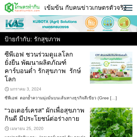
Skip
เข้มข้น กับคนข่าวเกษตรตัวจริง
to
content
พืช
หน้าแรก
ป้ายกำกับ:
รักสุขภาพ
แวดวงเกษตร
ซีพีเอฟ ชวนร่วมดูแลโลก
ยั่งยืน พัฒนาผลิตภัณฑ์
ใคร ทำอะไร ที่ไหน
คาร์บอนต่ำ รักสุขภาพ รักษ์
สถานีข่าววันนี้
โลก
มกราคม 3, 2024
ซีพีเอฟ ตอกย้ำความมุ่งมั่นบนเส้นทางธุรกิจสีเขียว (Gree […]
“วอเตอร์เครส” ผักเพื่อสุขภาพ
กินดี มีประโยชน์ต่อร่างกาย
เมษายน 25, 2020