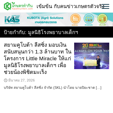
Skip
เข้มข้น กับคนข่าวเกษตรตัวจริง
to
content
พืช
หน้าแรก
ป้ายกำกับ:
มูลนิธิโรงพยาบาลเด็กฯ
แวดวงเกษตร
สยามคูโบต้า ลีสซิ่ง มอบเงิน
สนับสนุนกว่า 1.3 ล้านบาท ใน
ใคร ทำอะไร ที่ไหน
โครงการ Little Miracle ให้แก่
สถานีข่าววันนี้
มูลนิธิโรงพยาบาลเด็กฯ เพื่อ
ช่วยน้องพิชิตมะเร็ง
มีนาคม 27, 2026
บริษัท สยามคูโบต้า ลีสซิ่ง จำกัด (SKL) นำโดย นายปิยะชาต […]