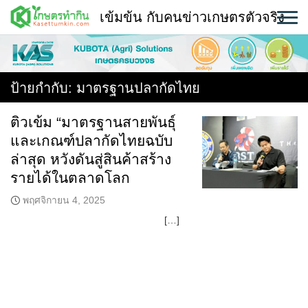
Skip
เข้มข้น กับคนข่าวเกษตรตัวจริง
to
content
พืช
หน้าแรก
ป้ายกำกับ:
มาตรฐานปลากัดไทย
แวดวงเกษตร
ติวเข้ม “มาตรฐานสายพันธุ์
และเกณฑ์ปลากัดไทยฉบับ
ใคร ทำอะไร ที่ไหน
ล่าสุด หวังดันสู่สินค้าสร้าง
สถานีข่าววันนี้
รายได้ในตลาดโลก
พฤศจิกายน 4, 2025
[…]