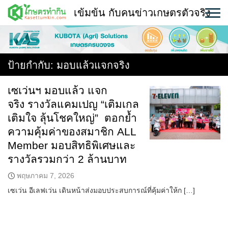
Skip
เข้มข้น กับคนข่าวเกษตรตัวจริง
to
content
พืช
หน้าแรก
ป้ายกำกับ:
มอบแล้วแจกจริง
แวดวงเกษตร
เซเว่นฯ มอบแล้ว แจก
จริง รางวัลแคมเปญ “เติมเกล
ใคร ทำอะไร ที่ไหน
เติมใจ ลุ้นโชคใหญ่” ตอกย้ำ
สถานีข่าววันนี้
ความคุ้มค่าของสมาชิก ALL
Member มอบสิทธิพิเศษและ
รางวัลรวมกว่า 2 ล้านบาท
พฤษภาคม 7, 2026
เซเว่น อีเลฟเว่น เดินหน้าส่งมอบประสบการณ์ที่คุ้มค่าให้ก […]