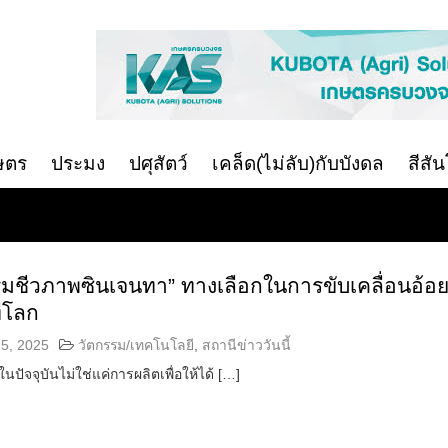
ษตร
ประมง
ปศุสัตว์
เคล็ด(ไม่ลับ)กับบังดล
สีสั
รมชีวภาพซินเจนทา” ทางเลือกในการขับเคลื่อนอ้อ
ทีโลก
5, 2025
วัตกรรม/เทคโนโลยี
,
สถานีข่าววันนี้
นปัจจุบันไม่ใช่แค่การผลิตเพื่อให้ได้ […]