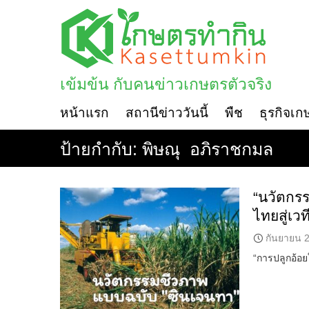
Skip
to
content
เข้มข้น กับคนข่าวเกษตรตัวจริง
หน้าแรก
สถานีข่าววันนี้
พืช
ธุรกิจเก
ป้ายกำกับ:
พิษณุ อภิราชกมล
“นวัตกร
ไทยสู่เว
กันยายน 2
“การปลูกอ้อยใ