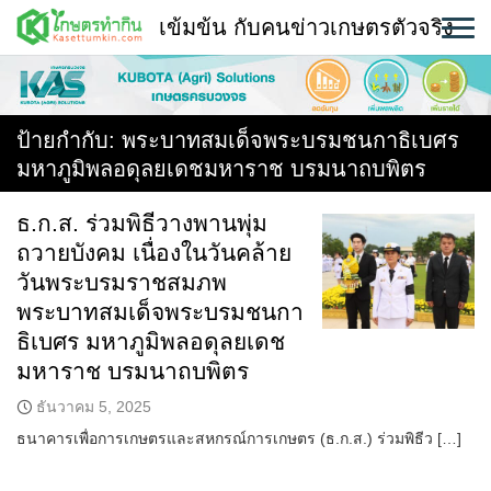
Skip
เข้มข้น กับคนข่าวเกษตรตัวจริง
to
content
พืช
หน้าแรก
ป้ายกำกับ:
พระบาทสมเด็จพระบรมชนกาธิเบศร
มหาภูมิพลอดุลยเดชมหาราช บรมนาถบพิตร
แวดวงเกษตร
ธ.ก.ส. ร่วมพิธีวางพานพุ่ม
ใคร ทำอะไร ที่ไหน
ถวายบังคม เนื่องในวันคล้าย
สถานีข่าววันนี้
วันพระบรมราชสมภพ
พระบาทสมเด็จพระบรมชนกา
ธิเบศร มหาภูมิพลอดุลยเดช
มหาราช บรมนาถบพิตร
ธันวาคม 5, 2025
ธนาคารเพื่อการเกษตรและสหกรณ์การเกษตร (ธ.ก.ส.) ร่วมพิธีว […]