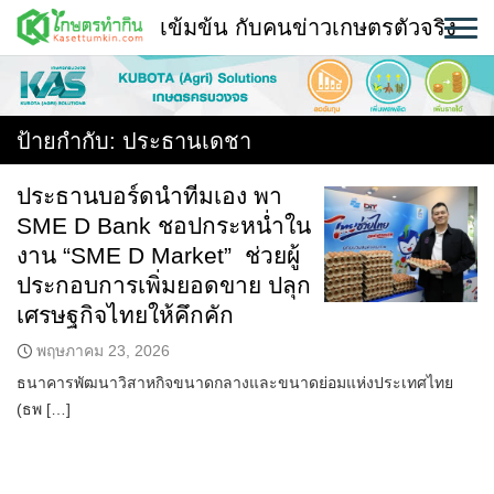
Skip
เข้มข้น กับคนข่าวเกษตรตัวจริง
to
content
พืช
หน้าแรก
ป้ายกำกับ:
ประธานเดชา
แวดวงเกษตร
ประธานบอร์ดนำทีมเอง พา
SME D Bank ชอปกระหน่ำใน
ใคร ทำอะไร ที่ไหน
งาน “SME D Market” ช่วยผู้
สถานีข่าววันนี้
ประกอบการเพิ่มยอดขาย ปลุก
เศรษฐกิจไทยให้คึกคัก
พฤษภาคม 23, 2026
ธนาคารพัฒนาวิสาหกิจขนาดกลางและขนาดย่อมแห่งประเทศไทย
(ธพ […]