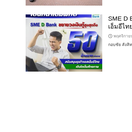
SME D Ba
เอ็มอีไท
พฤศจิกาย
กอบชัย สังสิ