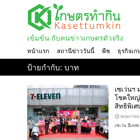
Skip
to
content
เข้มข้น กับคนข่าวเกษตรตัวจริง
หน้าแรก
สถานีข่าววันนี้
พืช
ธุรกิจเก
ป้ายกำกับ:
บาท
เซเว่นฯ 
โชคใหญ่
สิทธิพิ
พฤษภาคม 
เซเว่น อีเลฟ