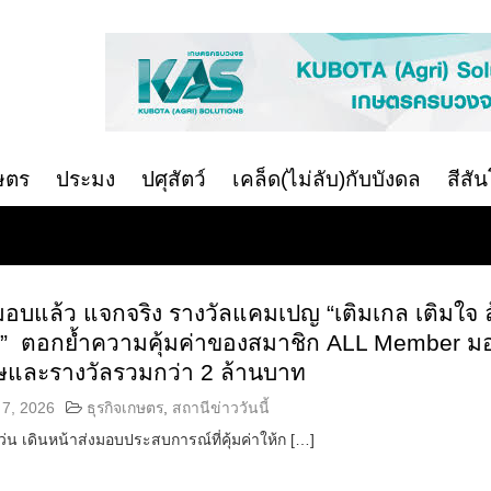
ษตร
ประมง
ปศุสัตว์
เคล็ด(ไม่ลับ)กับบังดล
สีสั
มอบแล้ว แจกจริง รางวัลแคมเปญ “เติมเกล เติมใจ ล
” ตอกย้ำความคุ้มค่าของสมาชิก ALL Member ม
เศษและรางวัลรวมกว่า 2 ล้านบาท
7, 2026
ธุรกิจเกษตร
,
สถานีข่าววันนี้
เว่น เดินหน้าส่งมอบประสบการณ์ที่คุ้มค่าให้ก […]