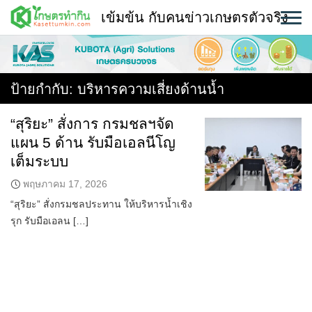
Skip
เข้มข้น กับคนข่าวเกษตรตัวจริง
to
content
พืช
หน้าแรก
ป้ายกำกับ:
บริหารความเสี่ยงด้านน้ำ
แวดวงเกษตร
“สุริยะ” สั่งการ กรมชลฯจัด
แผน 5 ด้าน รับมือเอลนีโญ
ใคร ทำอะไร ที่ไหน
เต็มระบบ
สถานีข่าววันนี้
พฤษภาคม 17, 2026
“สุริยะ” สั่งกรมชลประทาน ให้บริหารน้ำเชิง
รุก รับมือเอลน […]