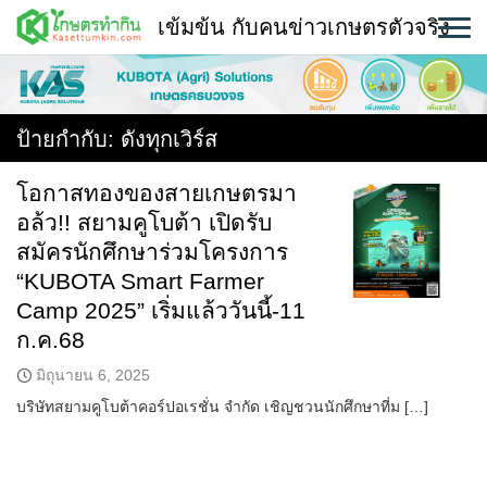
Skip
เข้มข้น กับคนข่าวเกษตรตัวจริง
to
content
พืช
หน้าแรก
ป้ายกำกับ:
ดังทุกเวิร์ส
แวดวงเกษตร
โอกาสทองของสายเกษตรมา
อล้ว!! สยามคูโบต้า เปิดรับ
ใคร ทำอะไร ที่ไหน
สมัครนักศึกษาร่วมโครงการ
สถานีข่าววันนี้
“KUBOTA Smart Farmer
Camp 2025” เริ่มแล้ววันนี้-11
ก.ค.68
มิถุนายน 6, 2025
บริษัทสยามคูโบต้าคอร์ปอเรชั่น จำกัด เชิญชวนนักศึกษาที่ม […]