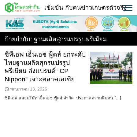
Skip
เข้มข้น กับคนข่าวเกษตรตัวจริง
to
content
พืช
หน้าแรก
ป้ายกำกับ:
ฐานผลิตสุกรแปรรูปพรีเมียม
แวดวงเกษตร
ซีพีเอฟ เอ็นเอช ฟู้ดส์ ยกระดับ
ไทยฐานผลิตสุกรแปรรูป
ใคร ทำอะไร ที่ไหน
พรีเมียม ส่งแบรนด์ “CP
สถานีข่าววันนี้
Nippon” เจาะตลาดเอเชีย
พฤษภาคม 13, 2026
ซีพีเอฟ และบริษัท เอ็นเอช ฟู้ดส์ จำกัด ประกาศความคืบหน […]