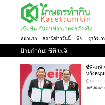
Skip
to
content
เข้มข้น กับคนข่าวเกษตรตัวจริง
หน้าแรก
สถานีข่าววันนี้
พืช
ธุรกิจเก
ป้ายกำกับ:
ซีพี-เมจิ
ซีพี-เม
หวังหนุ
เมษายน 3
วันที่ 30 เมษ