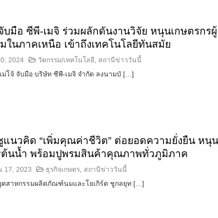
จับมือ ซีพี-เมจิ ร่วมผลักดันงานวิจัย หนุนเกษตรกรผู้
นมในภาคเหนือ เข้าถึงเทคโนโลยีทันสมัย
0, 2024
วัตกรรม/เทคโนโลยี
,
สถานีข่าววันนี้
่โจ้ จับมือ บริษัท ซีพี-เมจิ จำกัด ลงนามบั […]
 ชูแนวคิด “เพิ่มคุณค่าชีวิต” ต่อยอดความยั่งยืน หนุ
ต้นน้ำ พร้อมปูพรมสินค้าคุณภาพทั่วภูมิภาค
น 17, 2023
ธุรกิจเกษตร
,
สถานีข่าววันนี้
้นำอุตสาหกรรมผลิตภัณฑ์นมและโยเกิร์ต ชูกลยุท […]