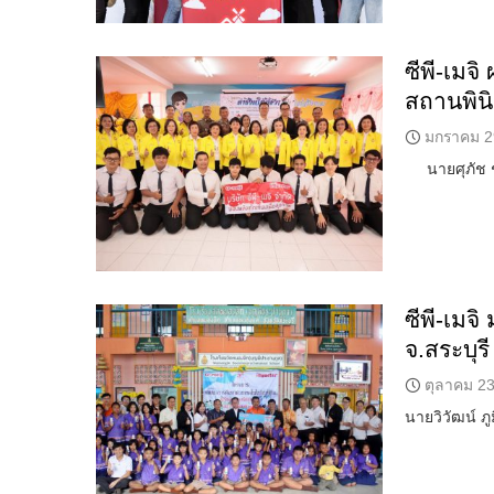
ซีพี-เมจ
สถานพิน
มกราคม 2
นายศุภัช ชเ
ซีพี-เมจ
จ.สระบุรี
ตุลาคม 23
นายวิวัฒน์ ภู