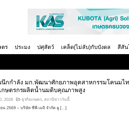
ษตร
ประมง
ปศุสัตว์
เคล็ด(ไม่ลับ)กับบังดล
สีสั
จิ ผนึกกำลัง มก.พัฒนาศักยภาพอุตสาหกรรมโคนมไ
นเกษตรกรผลิตน้ำนมดิบคุณภาพสูง
0, 2026
ธุรกิจเกษตร
,
สถานีข่าววันนี้
ายน 2569 – บริษัท ซีพี-เมจิ จำกัด ผู […]