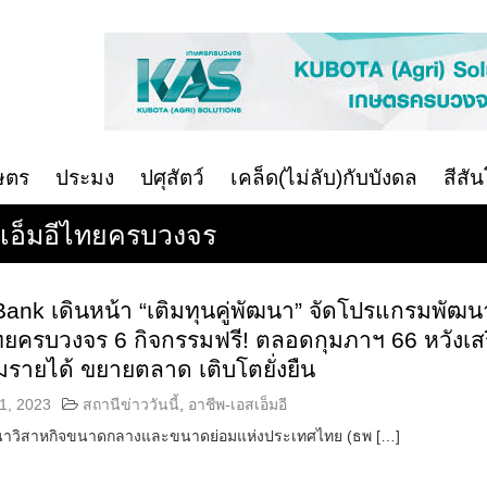
ษตร
ประมง
ปศุสัตว์
เคล็ด(ไม่ลับ)กับบังดล
สีสั
เอ็มอีไทยครบวงจร
ank เดินหน้า “เติมทุนคู่พัฒนา” จัดโปรแกรมพัฒน
ทยครบวงจร 6 กิจกรรมฟรี! ตลอดกุมภาฯ 66 หวังเส
ิ่มรายได้ ขยายตลาด เติบโตยั่งยืน
1, 2023
สถานีข่าววันนี้
,
อาชีพ-เอสเอ็มอี
าวิสาหกิจขนาดกลางและขนาดย่อมแห่งประเทศไทย (ธพ […]