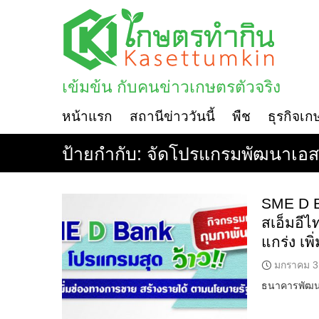
Skip
to
content
เข้มข้น กับคนข่าวเกษตรตัวจริง
หน้าแรก
สถานีข่าววันนี้
พืช
ธุรกิจเก
ป้ายกำกับ:
จัดโปรแกรมพัฒนาเอส
SME D B
สเอ็มอีไ
แกร่ง เพ
มกราคม 3
ธนาคารพัฒน