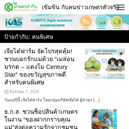
Skip
เข้มข้น กับคนข่าวเกษตรตัวจริง
to
content
พืช
หน้าแรก
ป้ายกำกับ:
คนพิเศษ
แวดวงเกษตร
เจียไต๋ฟาร์ม จัดโปรสุดคุ้ม!
ชวนบอกรักแม่ด้วย “เมล่อน
ใคร ทำอะไร ที่ไหน
มรกต – แตงโม Century
สถานีข่าววันนี้
Star” ของขวัญสุขภาพดี
สำหรับคนพิเศษ
สิงหาคม 7, 2025
วันแม่ปีนี้ เจียไต๋ฟาร์ม โดยกลุ่มบริษัทเจียไต๋ ผู้นำธุร […]
ธ.ก.ส. ชวนช็อปสินค้าเกษตร
ในงาน “ของฝากกราบคุณ
แม่”ส่งต่อความรักจากชุมชน