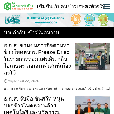
Skip
เข้มข้น กับคนข่าวเกษตรตัวจริง
to
content
พืช
หน้าแรก
ป้ายกำกับ:
ข้าวโพดหวาน
แวดวงเกษตร
ธ.ก.ส. ชวนชมภารกิจตามหา
ข้าวโพดหวาน Freeze Dried
ใคร ทำอะไร ที่ไหน
ในรายการหอมแผ่นดิน กลิ่น
สถานีข่าววันนี้
ไอเกษตร ตอนมนต์เสน่ห์เมือง
ละโว้
พฤษภาคม 22, 2026
ธนาคารเพื่อการเกษตรและสหกรณ์การเกษตร (ธ.ก.ส.) เชิญชวนรั […]
ธ.ก.ส. จับมือ ซันสวีท หนุน
ปลูกข้าวโพดหวานด้วย
เทคโนโลยีและนวัตกรรม