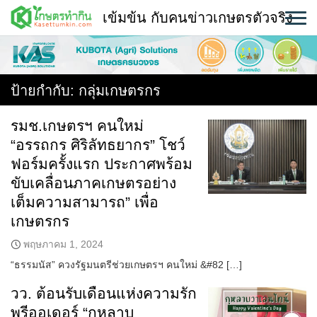
Skip
เข้มข้น กับคนข่าวเกษตรตัวจริง
to
content
พืช
หน้าแรก
ป้ายกำกับ:
กลุ่มเกษตรกร
แวดวงเกษตร
รมช.เกษตรฯ คนใหม่
“อรรถกร ศิริลัทธยากร” โชว์
ใคร ทำอะไร ที่ไหน
ฟอร์มครั้งแรก ประกาศพร้อม
สถานีข่าววันนี้
ขับเคลื่อนภาคเกษตรอย่าง
เต็มความสามารถ” เพื่อ
เกษตรกร
พฤษภาคม 1, 2024
“ธรรมนัส” ควงรัฐมนตรีช่วยเกษตรฯ คนใหม่ &#82 […]
วว. ต้อนรับเดือนแห่งความรัก
พรีออเดอร์ “กุหลาบ