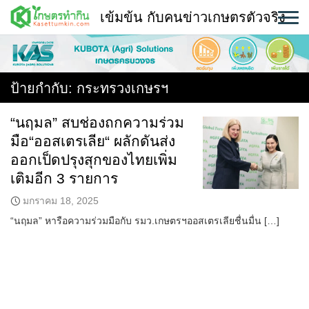
Skip
เข้มข้น กับคนข่าวเกษตรตัวจริง
to
content
พืช
หน้าแรก
ป้ายกำกับ:
กระทรวงเกษรฯ
แวดวงเกษตร
“นฤมล” สบช่องถกความร่วม
มือ“ออสเตรเลีย“ ผลักดันส่ง
ใคร ทำอะไร ที่ไหน
ออกเป็ดปรุงสุกของไทยเพิ่ม
สถานีข่าววันนี้
เติมอีก 3 รายการ
มกราคม 18, 2025
“นฤมล” หารือความร่วมมือกับ รมว.เกษตรฯออสเตรเลียชื่นมื่น […]